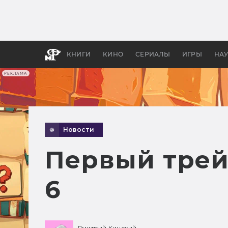
Какие
авгус
апока
детск
КНИГИ
КИНО
СЕРИАЛЫ
ИГРЫ
НА
РЕКЛАМА
Новости
Первый трей
6
Дмитрий Кинский