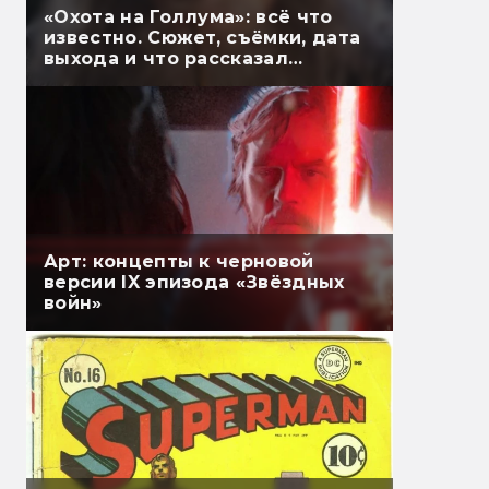
«Охота на Голлума»: всё что
известно. Сюжет, съёмки, дата
выхода и что рассказал
Гэндальф
Арт: концепты к черновой
версии IX эпизода «Звёздных
войн»