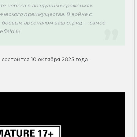
те небеса в воздушных сражениях. 
ческого преимущества. В войне с 
 боевым арсеналом ваш отряд — самое 
field 6!
состоится 10 октября 2025 года.