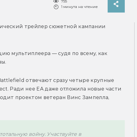
755
1 минута на чтение
ический трейлер сюжетной кампании 
ию мультиплеера — судя по всему, как 
ы. 
ttlefield отвечают сразу четыре крупные 
Effect. Ради нее EA даже отложила новые части 
водит проектом ветеран Винс Зампелла, 
отальную войну. Участвуйте в 