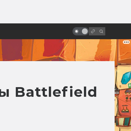
ы»:
ыло
Мультфильмы — самые точные
экранизации DC
 Battlefield