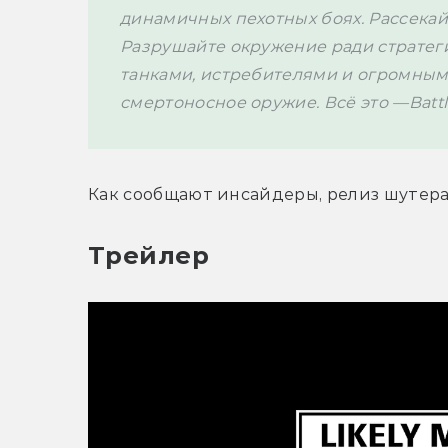
динамичных пехотных боях. Рассекай
Разрушайте окружение ради стратеги
танками, истребителями и огромным
смертоносное оружие. Всё это —Battle
Как сообщают инсайдеры, релиз шутера 
Трейлер