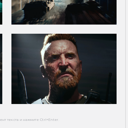
т текста и нажмите Ctrl+Enter.