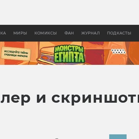
 фильмы смотреть в
Как создавались «Страшил
те 2026? В мире —
фильм, без которого не б
липсис, в России —
бы «Властелина колец»
ие комедии
УКА
МИРЫ
КОМИКСЫ
ФАН
ЖУРНАЛ
ПОДКАСТЫ
лер и скриншоты