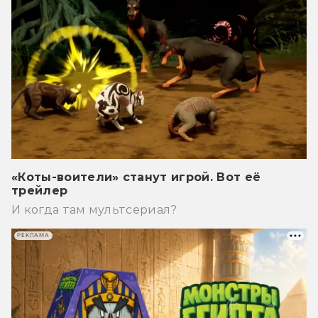
«Коты-воители» станут игрой. Вот её
трейлер
И когда там мультсериал?
РЕКЛАМА