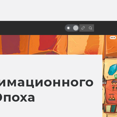
ы»:
ыло
Как Чужой изменил кино и игры
нимационного
Эпоха