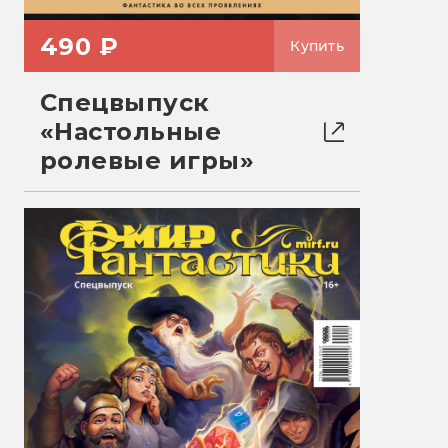
490 ₽
Купить
Спецвыпуск
«Настольные
ролевые игры»