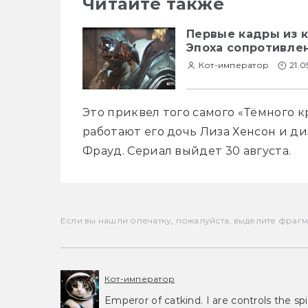
Читайте также
Первые кадры из 
Эпоха сопротивле
Кот-император
21.0
Это приквел того самого «Тёмного к
работают его дочь Лиза Хенсон и д
Фрауд. Сериал выйдет 30 августа. 
Если вы нашли опечатку, пожалуйста, выделите фрагмен
Кот-император
Emperor of catkind. I are controls the spi