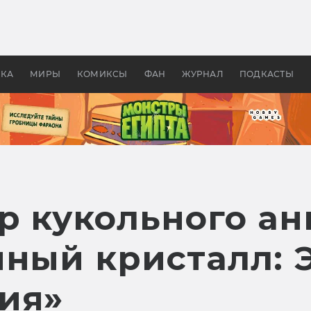
 фильмы смотреть в
Как создавались «Страшил
те 2026? В мире —
фильм, без которого не б
липсис, в России —
бы «Властелина колец»
ие комедии
УКА
МИРЫ
КОМИКСЫ
ФАН
ЖУРНАЛ
ПОДКАСТЫ
р кукольного а
мный кристалл: 
ия»