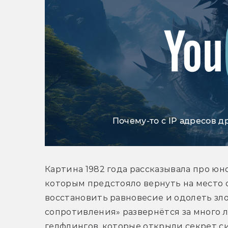
Почему-то с IP адресов д
Картина 1982 года рассказывала про юн
которым предстояло вернуть на место о
восстановить равновесие и одолеть зло
сопротивления» развернётся за много л
гелфлингов, которые открыли секрет си