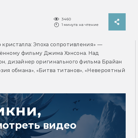
3460
1 минута на чтение
о кристалла: Эпоха сопротивления» — 
ённому фильму Джима Хэнсона. Над 
он, дизайнер оригинального фильма Брайан 
ия обмана», «Битва титанов», «Невероятный 
икни,
мотреть видео