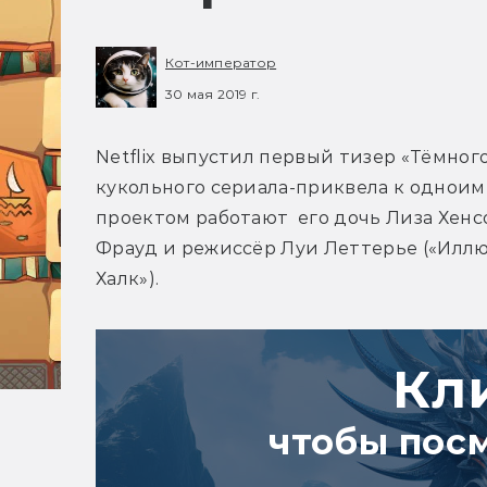
Кот-император
30 мая 2019 г.
Netflix выпустил первый тизер «Тёмног
кукольного сериала-приквела к одноим
проектом работают  его дочь Лиза Хенс
Фрауд и режиссёр Луи Леттерье («Иллюз
Халк»).
Кл
чтобы пос