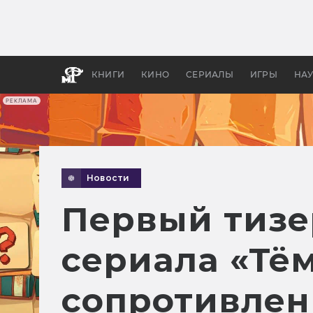
Какие
авгус
апока
детск
КНИГИ
КИНО
СЕРИАЛЫ
ИГРЫ
НА
РЕКЛАМА
Новости
Первый тизе
сериала «Тё
сопротивлен