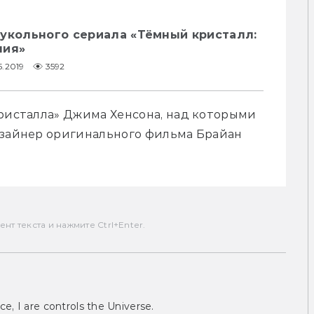
кукольного сериала «Тёмный кристалл:
ния»
5.2019
3592
ристалла» Джима Хенсона, над которыми 
изайнер оригинального фильма Брайан 
т текста и нажмите Ctrl+Enter.
ce, I are controls the Universe.