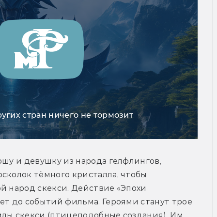
ругих стран ничего не тормозит
ошу и девушку из народа гелфлингов, 
сколок тёмного кристалла, чтобы 
й народ скекси. Действие «Эпохи 
ет до событий фильма. Героями станут трое 
лы скекси (птицеподобные создания). Им 