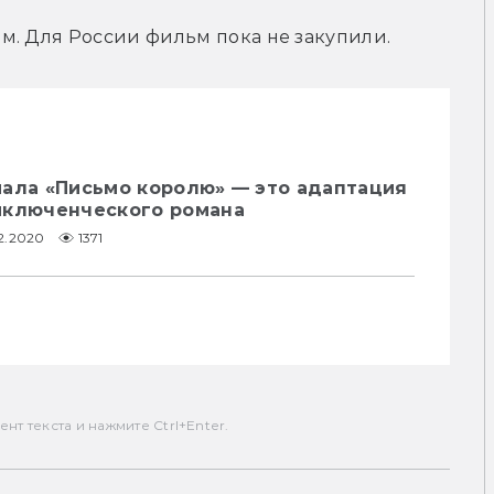
м. Для России фильм пока не закупили.
иала «Письмо королю» — это адаптация
иключенческого романа
02.2020
1371
т текста и нажмите Ctrl+Enter.