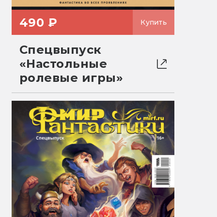
490 ₽
Купить
Спецвыпуск
«Настольные
ролевые игры»