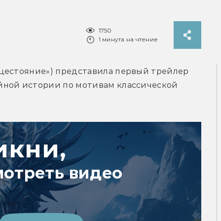
1750
1 минута на чтение
цестояние») представила первый трейлер 
йной истории по мотивам классической 
икни,
мотреть видео