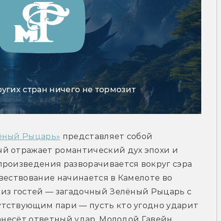
ругих стран ничего не тормозит
лёный Рыцарь»
 представляет собой 
й отражает романтический дух эпохи и 
произведения разворачивается вокруг сэра 
вествование начинается в Камелоте во 
из гостей — загадочный Зелёный Рыцарь с 
тствующим пари — пусть кто угодно ударит 
анесёт ответный удар. Молодой Гавейн 