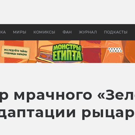
 фильмы смотреть в
Как создавались «Страшил
те 2026? В мире —
фильм, без которого не б
липсис, в России —
бы «Властелина колец»
ие комедии
УКА
МИРЫ
КОМИКСЫ
ФАН
ЖУРНАЛ
ПОДКАСТЫ
р мрачного «Зел
даптации рыцар