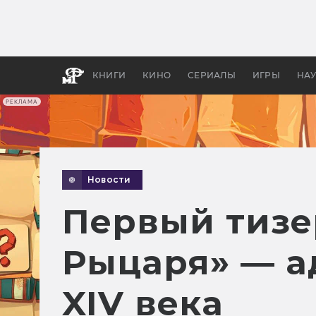
Какие
авгус
апока
детск
КНИГИ
КИНО
СЕРИАЛЫ
ИГРЫ
НА
РЕКЛАМА
Новости
Первый тизе
Рыцаря» — а
XIV века