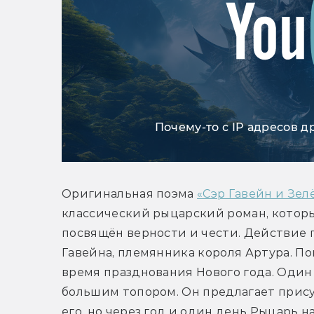
Почему-то с IP адресов д
Оригинальная поэма 
«Сэр Гавейн и Зе
классический рыцарский роман, которы
посвящён верности и чести. Действие 
Гавейна, племянника короля Артура. По
время празднования Нового года. Один 
большим топором. Он предлагает прису
его, но через год и один день Рыцарь н