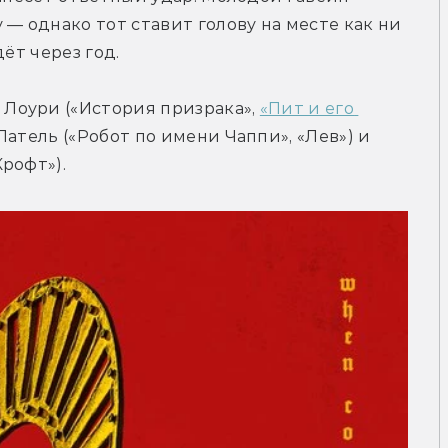
— однако тот ставит голову на месте как ни 
ёт через год.
оури («История призрака», 
«Пит и его 
Патель («Робот по имени Чаппи», «Лев») и 
рофт»).