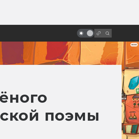
ы»:
Восходящее солнце безумия:
ыло
самые странные японские
фантастические фильмы
ёного
ской поэмы