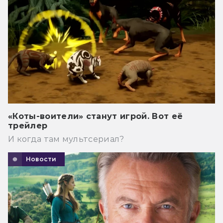
«Коты-воители» станут игрой. Вот её
трейлер
И когда там мультсериал?
Новости