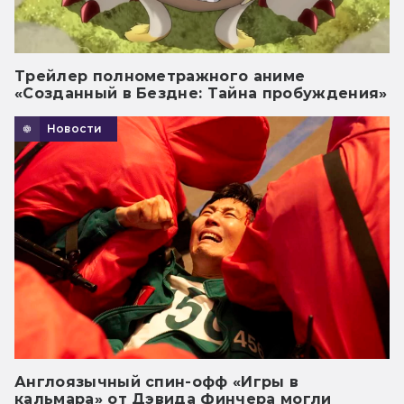
Трейлер полнометражного аниме
«Созданный в Бездне: Тайна пробуждения»
Новости
Англоязычный спин-офф «Игры в
кальмара» от Дэвида Финчера могли