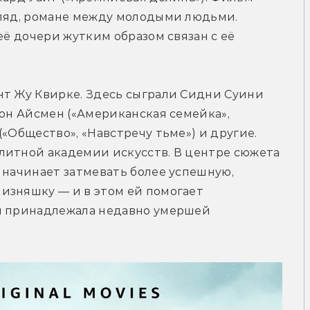
гляд, романе между молодыми людьми. 
её дочери жутким образом связан с её 
нт Жу Квирке. Здесь сыграли Сидни Суини 
сон Айсмен («Американская семейка», 
«Общество», «Навстречу тьме») и другие. 
литной академии искусств. В центре сюжета 
 начинает затмевать более успешную, 
изняшку — и в этом ей помогает 
я принадлежала недавно умершей 