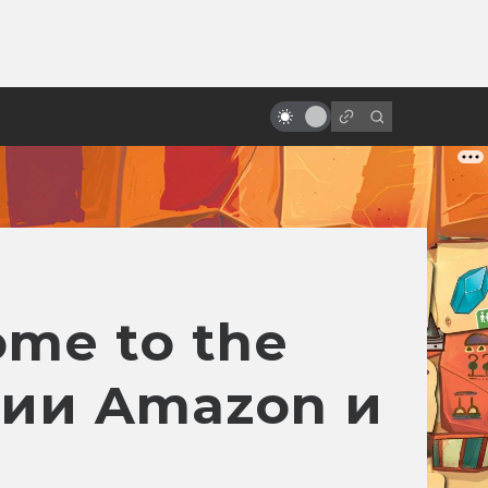
от
Самые прибыльные фильмы в
истории: бюджет/сборы
me to the
гии Amazon и