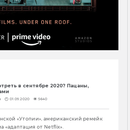
треть в сентябре 2020? Пацаны,
ами
в
01.09.2020
5640
анской «Утопии», американский ремейк 
 «адаптация от Netflix». 