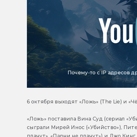
Почему-то с IP адресов д
6 октября выходят «Ложь» (The Lie) и «Ч
«Ложь» поставила Вина Суд (сериал «Уб
сыграли Мирей Инос («Убийство»), Пите
плачут», «Парни не плачут») и Джо Кинг (