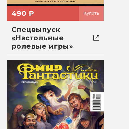
490 ₽
Купить
Спецвыпуск
«Настольные
ролевые игры»