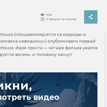
934
2 минуты на чтение
house (специализируется на хоррорах и 
Человека-невидимку») опубликовали первый 
house. Идея проста — четыре фильма ужасов 
уется восемь, и половину начнут 
икни,
мотреть видео