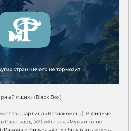
ругих стран ничего не тормозит
ёрный ящик» (Black Box).
ийство», картина «Незнакомец»). В фильме 
р Сарсгаард («Убийство», «Мужчины не 
«Рамона и Бизус», «Хотел бы я быть здесь», 