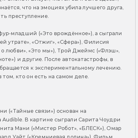
наётся, что на эмоциях убила лучшего друга, 
ть преступление.
ур-младший («Это врождённое»), а сыграли 
й утрате», «Отжиг», «Сфера»), Филисия 
о любви», «Это мы»), Трой Джеймс («Флэш», 
те») и другие. После автокатастрофы, в 
обращается к экспериментальному лечению. 
 том, кто он есть на самом деле.
ани («Тайные связи») основан на 
Audible. В картине сыграли Сарита Чоудри 
унита Мани («Мистер Робот», «БЛЕСК»), Омар 
нард Уайт («Кремниевая долина»). Фильм 