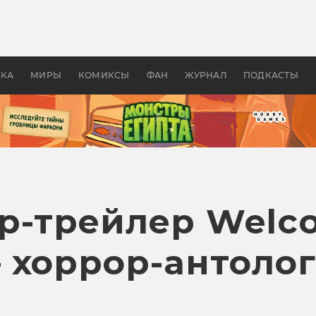
оздавались «Страшилы»:
«Одиссея» Нолана: что эт
, без которого не было
фильм сделал с Гомером и
ластелина колец»
Древней Грецией
УКА
МИРЫ
КОМИКСЫ
ФАН
ЖУРНАЛ
ПОДКАСТЫ
р-трейлер Welco
 хоррор-антоло