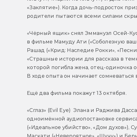
«Заклятие»). Когда дочь-подросток приз
родители пытаются всеми силами скры
«Чёрный ящик» снял Эммануэл Осей-Куф
в фильме Мамуду Ати («Соболезную ваше
Рашад («Крид: Наследие Рокки», «Песни 
«Страшные истории для рассказа в темно
которой погибла жена, отец-одиночка 
В ходе опыта он начинает сомневаться в
Ещё два фильма покажут 13 октября.
«Сглаз» (Evil Eye)  Элана и Раджива Дасс
одноимённой аудиопостановке сервиса 
(«Идеальное убийство», «Дом духов»), С
Маскати («Невероятное», «Шучу») и Бер