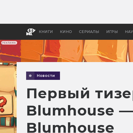
Как с
фильм
бы «В
КНИГИ
КИНО
СЕРИАЛЫ
ИГРЫ
НА
РЕКЛАМА
Новости
Первый тизе
Blumhouse —
Blumhouse