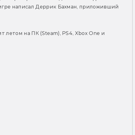
 к игре написал Деррик Бахман, приложивший 
т летом на ПК (Steam), PS4, Xbox One и 