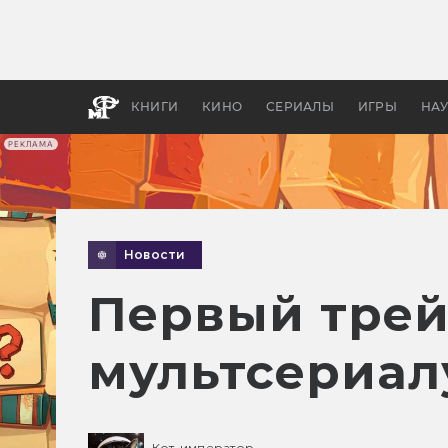
Как с
фильм
бы «В
КНИГИ
КИНО
СЕРИАЛЫ
ИГРЫ
НА
РЕКЛАМА
Новости
Первый трей
мультсериал
Кот-император