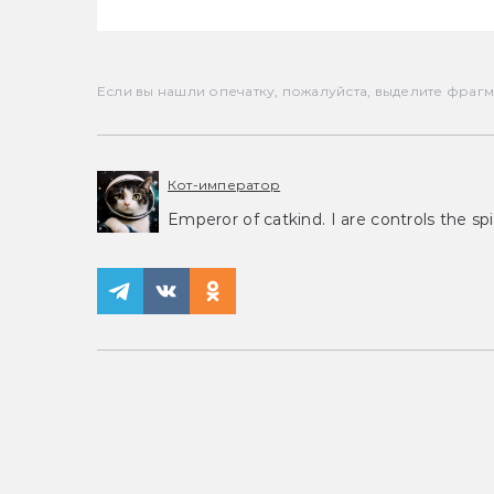
Если вы нашли опечатку, пожалуйста, выделите фрагмен
Кот-император
Emperor of catkind. I are controls the spi