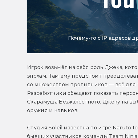
Почему-то с IP адресов д
Игрок возьмёт на себя роль Джека, кот
эпохам. Там ему предстоит преодолеват
со множеством противников — всё для т
Разработчики обещают показать персон
Скарамуша Безжалостного. Джеку на вы
оружия и навыков.
Студия Soleil известна по игре Naruto to 
бывших участников команды Team Ninja