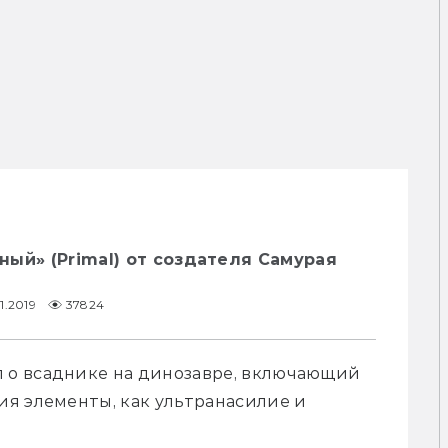
ый» (Primal) от создателя Самурая
11.2019
37824
о всаднике на динозавре, включающий 
я элементы, как ультранасилие и 