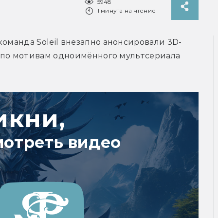
5948
1 минута на чтение
команда Soleil внезапно анонсировали 3D-
me по мотивам одноимённого мультсериала 
икни,
мотреть видео