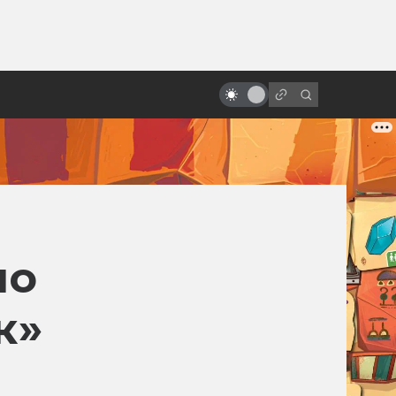
от
Джордж Ромеро: человек,
который придумал зомби
по
к»