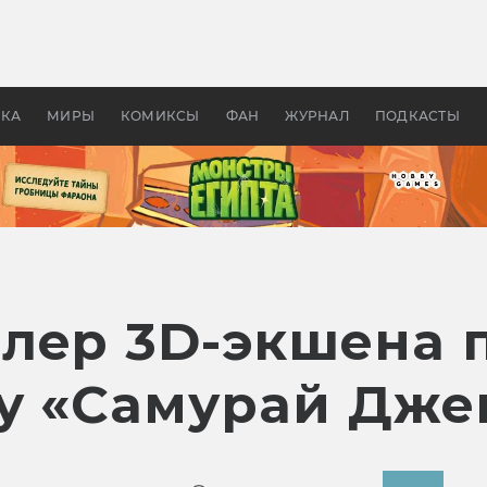
оздавались «Страшилы»:
«Одиссея» Нолана: что эт
, без которого не было
фильм сделал с Гомером и
ластелина колец»
Древней Грецией
УКА
МИРЫ
КОМИКСЫ
ФАН
ЖУРНАЛ
ПОДКАСТЫ
лер 3D-экшена 
у «Самурай Дже