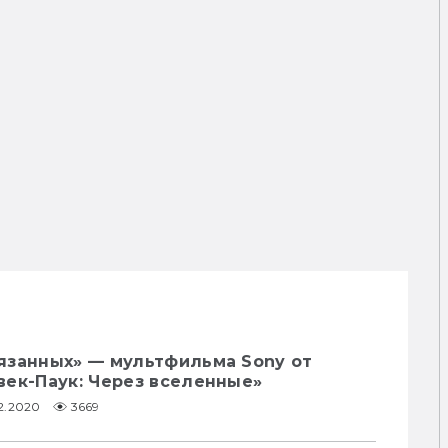
язанных» — мультфильма Sony от
век-Паук: Через вселенные»
02.2020
3669