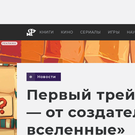
Какие
авгус
апока
детск
КНИГИ
КИНО
СЕРИАЛЫ
ИГРЫ
НА
РЕКЛАМА
Новости
Первый трей
— от создате
вселенные»