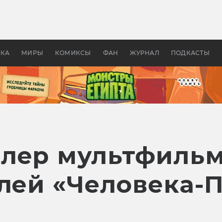
 фильмы смотреть в
Как создавались «Страшил
те 2026? В мире —
фильм, без которого не б
липсис, в России —
бы «Властелина колец»
ие комедии
УКА
МИРЫ
КОМИКСЫ
ФАН
ЖУРНАЛ
ПОДКАСТЫ
лер мультфильм
лей «Человека-П