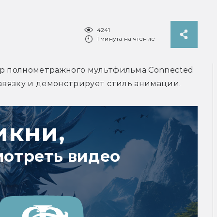
4241
1 минута на чтение
ер полнометражного мультфильма Connected 
завязку и демонстрирует стиль анимации.
икни,
мотреть видео