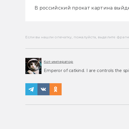
В российский прокат картина выйде
Если вы нашли опечатку, пожалуйста, выделите фрагмен
Кот-император
Emperor of catkind. I are controls the spi