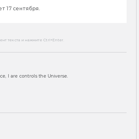
т 17 сентября.
т текста и нажмите Ctrl+Enter.
ce, I are controls the Universe.