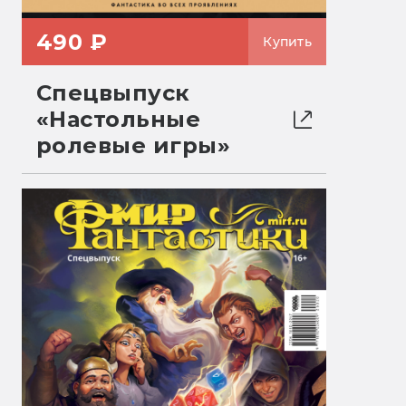
490 ₽
Купить
Спецвыпуск
«Настольные
ролевые игры»