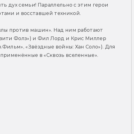
ть дух семьи! Параллельно с этим герои 
отами и восставшей техникой.
ллы против машин». Над ним работают 
вити Фолз») и Фил Лорд и Крис Миллер 
.Фильм», «Звёздные войны: Хан Соло»). Для 
 применённые в «Сквозь вселенные».