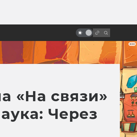
ы»:
ыло
Боди-хоррор: 10 фильмов,
которые помогут понять жанр
а «На связи»
аука: Через