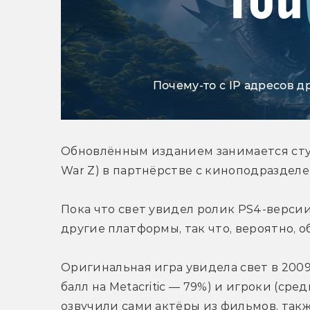
Почему-то с IP адресов д
Обновлённым изданием занимается студи
War Z) в партнёрстве с киноподраздел
Пока что свет увидел ролик PS4-версии
другие платформы, так что, вероятно, о
Оригинальная игра увидела свет в 2009 
балл на Metacritic — 79%) и игроки (сред
озвучили сами актёры из фильмов, так