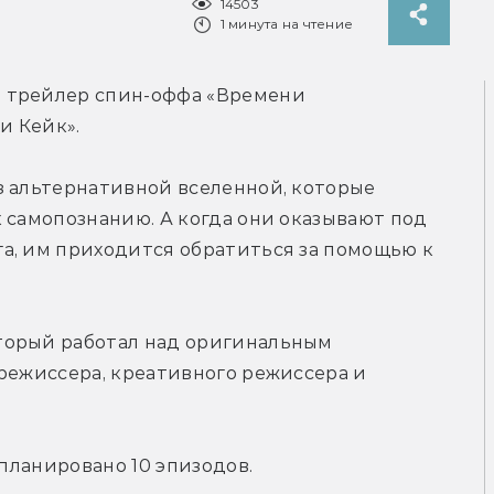
14503
1 минута на чтение
 трейлер спин-оффа «Времени 
и Кейк».
з альтернативной вселенной, которые 
 самопознанию. А когда они оказывают под 
а, им приходится обратиться за помощью к 
торый работал над оригинальным 
режиссера, креативного режиссера и 
апланировано 10 эпизодов.