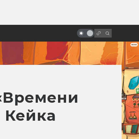
ы»:
«Ворон» с Брендоном Ли:
ыло
мрачная история готического
боевика
«Времени
 Кейка