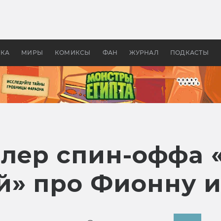
 фильмы смотреть в
Как создавались «Страшил
те 2026? В мире —
фильм, без которого не б
липсис, в России —
бы «Властелина колец»
ие комедии
УКА
МИРЫ
КОМИКСЫ
ФАН
ЖУРНАЛ
ПОДКАСТЫ
лер спин-оффа 
» про Фионну и