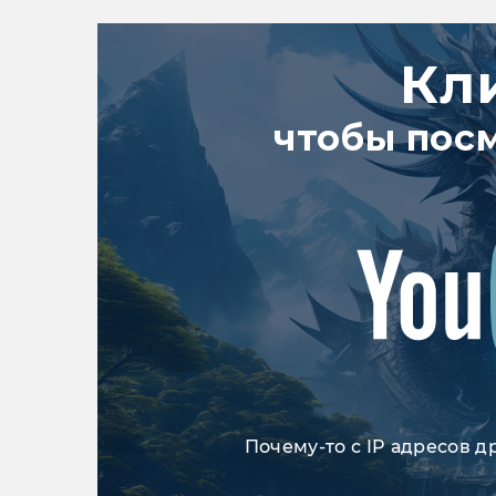
Кл
чтобы пос
Почему-то с IP адресов д