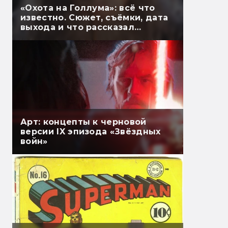
«Охота на Голлума»: всё что
известно. Сюжет, съёмки, дата
выхода и что рассказал
Гэндальф
Арт: концепты к черновой
версии IX эпизода «Звёздных
войн»