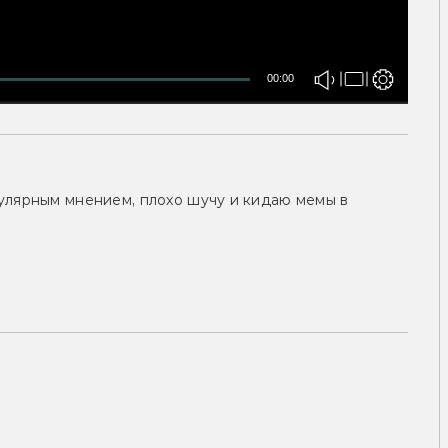
00:00
улярным мнением, плохо шучу и кидаю мемы в