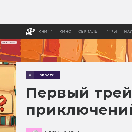
Какие
авгус
апока
детск
КНИГИ
КИНО
СЕРИАЛЫ
ИГРЫ
НА
РЕКЛАМА
Новости
Первый трей
приключений
Дмитрий Кинский