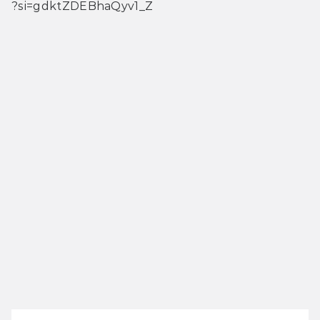
?si=gdktZDEBhaQyv1_Z