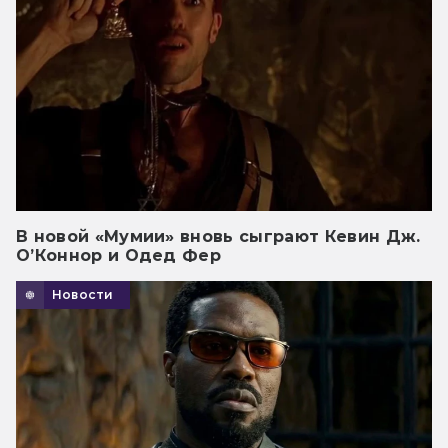
В новой «Мумии» вновь сыграют Кевин Дж.
О’Коннор и Одед Фер
Новости