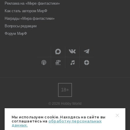
Реклама на «Мире фантастики»
Как стать автором МирФ
Награды «Мира фантастики»
Вопросы редакции
Форум МирФ
18+
© 2026 Hobby World
Любое использование материалов допускается только с согласия
редакции.
Мы используем cookie. Находясь на сайте вы
соглашаетесь на
обработку персональных
Мнение авторов может не совпадать с мнением редакции.
данных.
Свидетельство о регистрации СМИ серия Эл № ФС77-82485