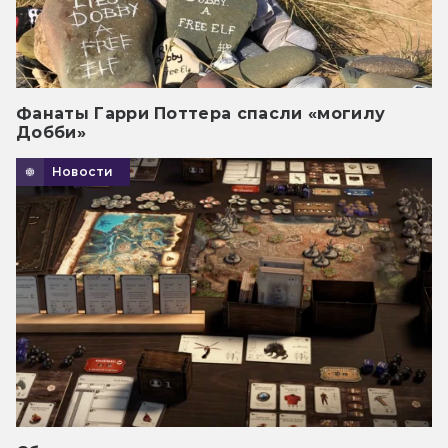
Фанаты Гарри Поттера спасли «могилу
Добби»
Новости