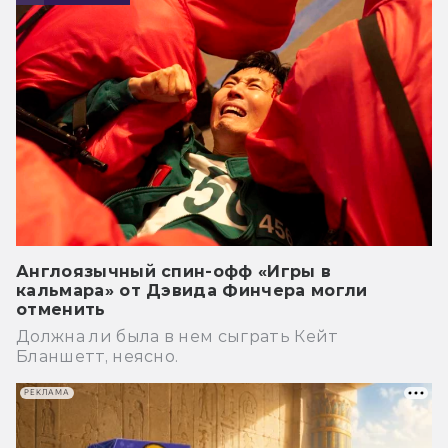
Англоязычный спин-офф «Игры в
кальмара» от Дэвида Финчера могли
отменить
Должна ли была в нем сыграть Кейт
Бланшетт, неясно.
РЕКЛАМА