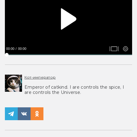
00:00
00:00
Кот-император
Emperor of catkind. I are controls the spice, I
are controls the Universe.