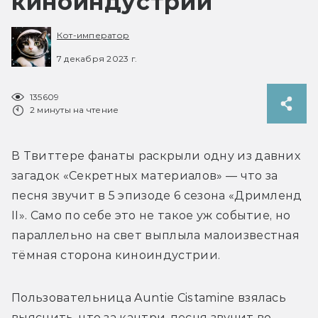
киноиндустрии
Кот-император
7 декабря 2023 г.
135609
2 минуты на чтение
В Твиттере фанаты раскрыли одну из давних 
загадок «Секретных материалов» — что за 
песня звучит в 5 эпизоде 6 сезона «Дримленд 
II». Само по себе это не такое уж событие, но 
параллельно на свет выплыла малоизвестная 
тёмная сторона киноиндустрии.
Пользовательница Auntie Cistamine взялась 
выяснить, что за кантри-песня звучит во 