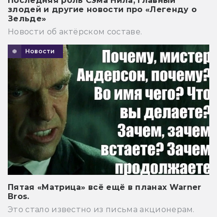
Последняя роль Сэма Нила, главный
злодей и другие новости про «Легенду о
Зельде»
Новости об актёрском составе.
Новости
Пятая «Матрица» всё ещё в планах Warner
Bros.
Это стало известно из письма акционерам.