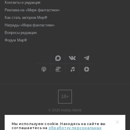
Контакты и редакция
Реклама на «Мире фантастики»
Как стать автором МирФ
Награды «Мира фантастики»
Вопросы редакции
Форум МирФ
18+
© 2026 Hobby World
Любое использование материалов допускается только с согласия
редакции.
Мы используем cookie. Находясь на сайте вы
соглашаетесь на
обработку персональных
Мнение авторов может не совпадать с мнением редакции.