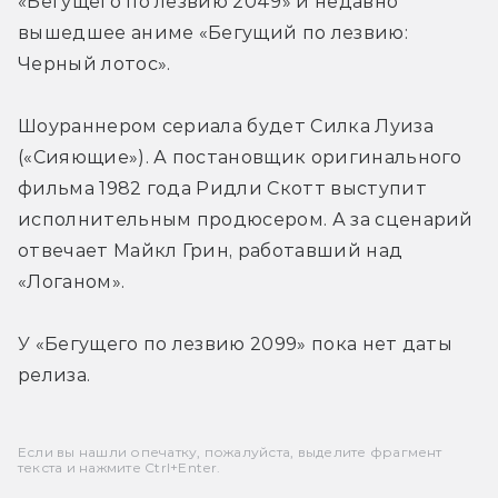
«Бегущего по лезвию 2049» и недавно 
вышедшее аниме «Бегущий по лезвию: 
Черный лотос».
Шоураннером сериала будет Силка Луиза 
(«Сияющие»). А постановщик оригинального 
фильма 1982 года Ридли Скотт выступит 
исполнительным продюсером. А за сценарий 
отвечает Майкл Грин, работавший над 
«Логаном».
У «Бегущего по лезвию 2099» пока нет даты 
релиза.
Если вы нашли опечатку, пожалуйста, выделите фрагмент
текста и нажмите Ctrl+Enter.