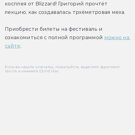
косплея от Blizzard! Григорий прочтёт 
лекцию, как создавалась трхёметровая меха.
Приобрести билеты на фестиваль и 
ознакомиться с полной программой 
можно на 
сайте
.
Если вы нашли опечатку, пожалуйста, выделите фрагмент
текста и нажмите Ctrl+Enter.