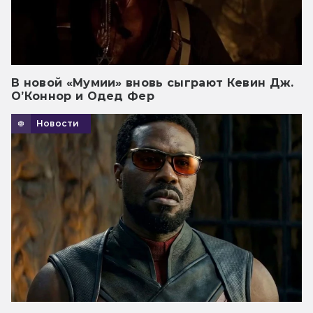
В новой «Мумии» вновь сыграют Кевин Дж.
О’Коннор и Одед Фер
Новости