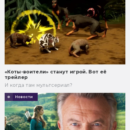
«Коты-воители» станут игрой. Вот её
трейлер
И когда там мультсериал?
Новости