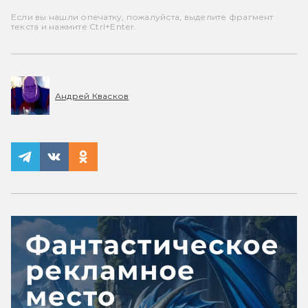
Если вы нашли опечатку, пожалуйста, выделите фрагмент
текста и нажмите Ctrl+Enter.
Андрей Квасков