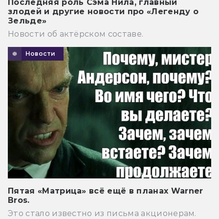
Последняя роль Сэма Нила, главный
злодей и другие новости про «Легенду о
Зельде»
Новости об актёрском составе.
Новости
Пятая «Матрица» всё ещё в планах Warner
Bros.
Это стало известно из письма акционерам.