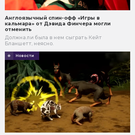
Англоязычный спин-офф «Игры в
кальмара» от Дэвида Финчера могли
отменить
Должна ли была в нем сыграть Кейт
Бланшетт, неясно.
Новости