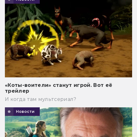
«Коты-воители» станут игрой. Вот её
трейлер
И когда там мультсериал?
Новости