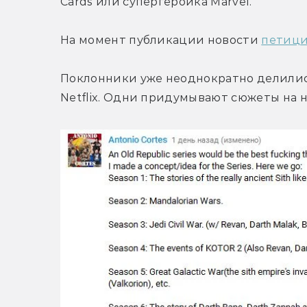
Cards или супергероика Marvel.
На момент публикации новости 
петици
Поклонники уже неоднократно делились 
Netflix. Одни придумывают сюжеты на н