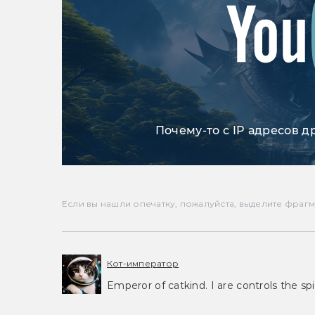
Почему-то с IP адресов д
Если вы нашли опечатку, пожалуйста, выделите фрагмен
Кот-император
Emperor of catkind. I are controls the spi