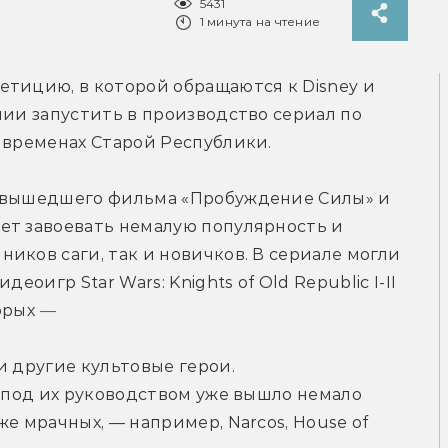
5431
1 минута на чтение
тицию, в которой обращаются к Disney и 
нии запустить в производство сериал по 
 временах Старой Республики.
е вышедшего фильма «Пробуждение Силы» и 
ет завоевать немалую популярность и 
иков саги, так и новичков. В сериале могли 
еоигр Star Wars: Knights of Old Republic I-II 
орых
 — 
 другие культовые герои. 
у под их руководством уже вышло немало 
е мрачных, — например, Narcos, House of 