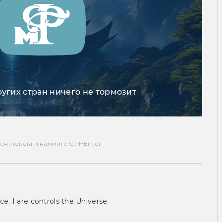
ругих стран ничего не тормозит
т текста и нажмите Ctrl+Enter.
ce, I are controls the Universe.