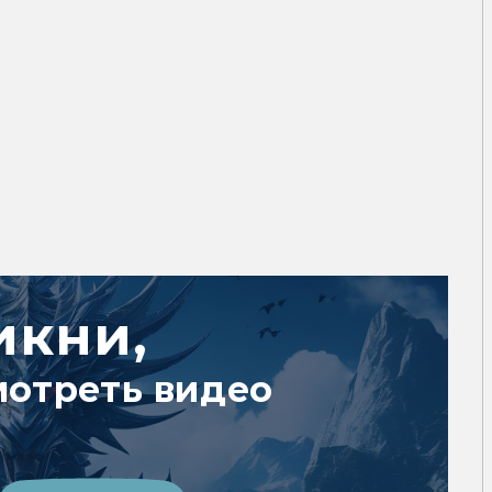
икни,
мотреть видео