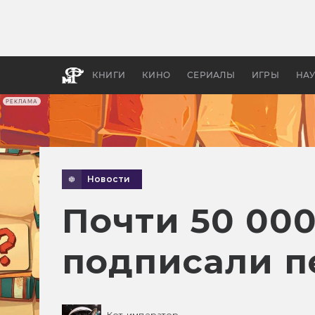
Как с
фильм
бы «В
КНИГИ
КИНО
СЕРИАЛЫ
ИГРЫ
НА
РЕКЛАМА
Новости
Почти 50 000
подписали пе
Кот-император