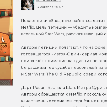
14 октября 2016 г.
Поклонники «Звёздных войн» создали пе
Netflix. Цель петиции — убедить компа
вселенной Star Wars, рассказывающий о
Авторы петиции полагают, что на фон
готовящегося «Изгоя-Один» сериал мож
привлечёт внимание как давних поклонн
бы рассказать о судьбе персонажей из вид
и Star Wars: The Old Republic, среди кот
Дарт Реван, Бастила Шан, Митра Сурик и
Авторы обращаются к Netflix, поскольк
качественных сериалов, серьёзных и даж