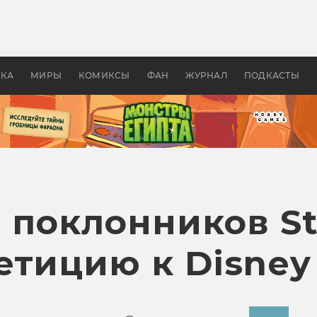
оздавались «Страшилы»:
«Одиссея» Нолана: что эт
, без которого не было
фильм сделал с Гомером и
ластелина колец»
Древней Грецией
УКА
МИРЫ
КОМИКСЫ
ФАН
ЖУРНАЛ
ПОДКАСТЫ
 поклонников St
тицию к Disney 