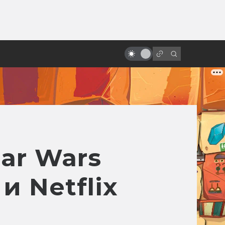
от
Что такое экохоррор: цветочки,
не ешьте меня!
ar Wars
и Netflix