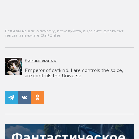
Если вы нашли опечатку, пожалуйста, выделите фрагмент
текста и нажмите Ctrl+Enter.
Кот-император
Emperor of catkind. I are controls the spice, I
are controls the Universe.