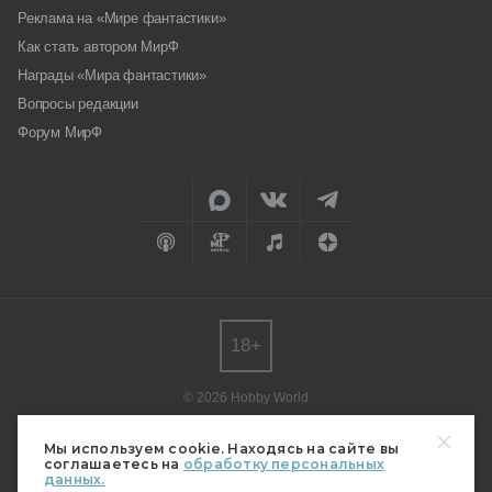
Реклама на «Мире фантастики»
Как стать автором МирФ
Награды «Мира фантастики»
Вопросы редакции
Форум МирФ
18+
© 2026 Hobby World
Любое использование материалов допускается только с согласия
редакции.
Мы используем cookie. Находясь на сайте вы
соглашаетесь на
обработку персональных
Мнение авторов может не совпадать с мнением редакции.
данных.
Свидетельство о регистрации СМИ серия Эл № ФС77-82485