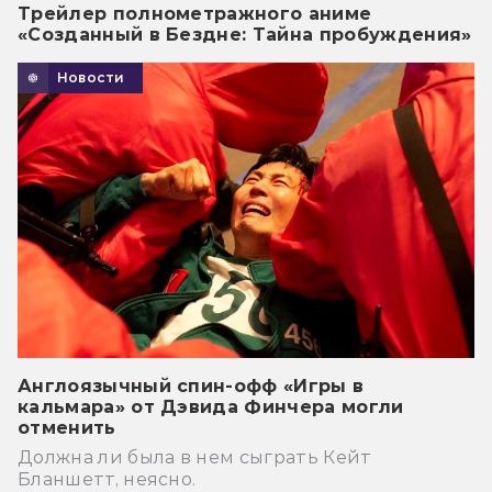
Трейлер полнометражного аниме
«Созданный в Бездне: Тайна пробуждения»
Новости
Англоязычный спин-офф «Игры в
кальмара» от Дэвида Финчера могли
отменить
Должна ли была в нем сыграть Кейт
Бланшетт, неясно.