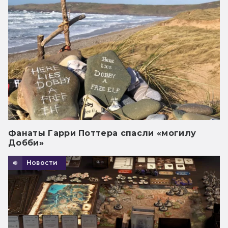
Фанаты Гарри Поттера спасли «могилу
Добби»
Новости