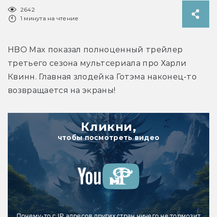
2642
1 минута на чтение
HBO Max показал полноценный трейлер 
третьего сезона мультсериала про Харли 
Квинн. Главная злодейка Готэма наконец-то 
возвращается на экраны!
Кликни,
чтобы посмотреть видео
Почему-то с IP адресов других стран ничего не тормозит