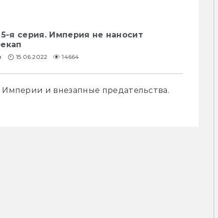
 5-я серия. Империя не наносит
рекап
в
15.06.2022
14664
е Империи и внезапные предательства. 