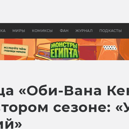
оздавались «Страшилы»:
«Одиссея» Нолана: что эт
, без которого не было
фильм сделал с Гомером и
ластелина колец»
Древней Грецией
УКА
МИРЫ
КОМИКСЫ
ФАН
ЖУРНАЛ
ПОДКАСТЫ
а «Оби-Вана Ке
тором сезоне: «
ий»