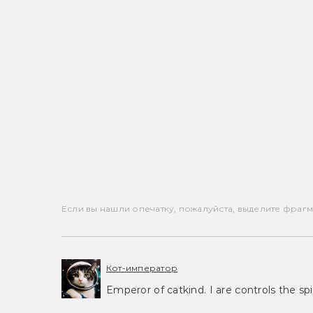
Если вы нашли опечатку, пожалуйста, выделите фрагмен
Кот-император
Emperor of catkind. I are controls the spi