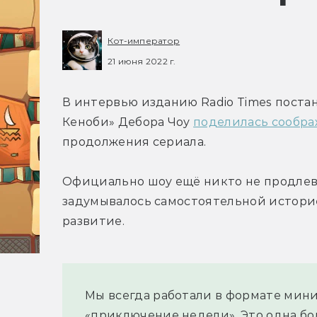
Кот-император
21 июня 2022 г.
В интервью изданию Radio Times поста
Кеноби» Дебора Чоу 
поделилась сообр
продолжения сериала.
Официально шоу ещё никто не продлевал,
задумывалось самостоятельной историей
развитие.
Мы всегда работали в формате мини-
«приключение недели». Это одна бол