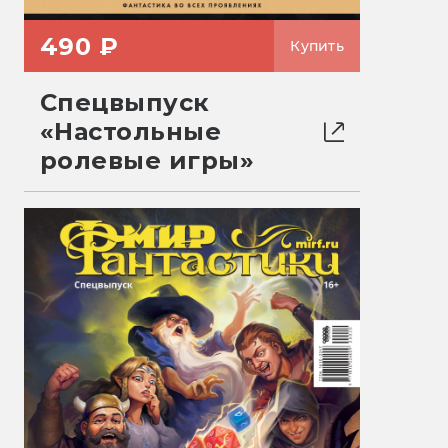
490 ₽
Купить
Спецвыпуск
«Настольные
ролевые игры»