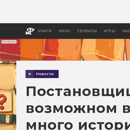
Как с
фильм
бы «В
КНИГИ
КИНО
СЕРИАЛЫ
ИГРЫ
НА
РЕКЛАМА
Новости
Постановщиц
возможном в
много истор