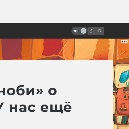
от
Как появился Шрек: история
мультфильма про зелёного огра
ноби» о
У нас ещё