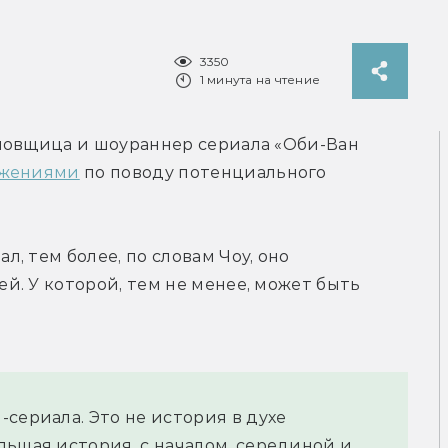
3350
1 минута на чтение
новщица и шоураннер сериала «Оби-Ван 
ажениями
 по поводу потенциального 
 тем более, по словам Чоу, оно 
. У которой, тем не менее, может быть 
сериала. Это не история в духе 
ьшая история, с началом, серединой и 