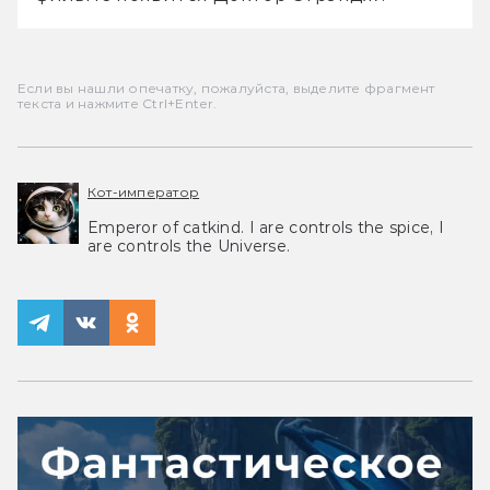
Если вы нашли опечатку, пожалуйста, выделите фрагмент
текста и нажмите Ctrl+Enter.
Кот-император
Emperor of catkind. I are controls the spice, I
are controls the Universe.