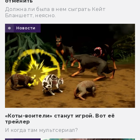
отменить
Должна ли была в нем сыграть Кейт
Бланшетт, неясно.
Новости
«Коты-воители» станут игрой. Вот её
трейлер
И когда там мультсериал?