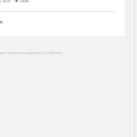
5.2021
2456
я.
т текста и нажмите Ctrl+Enter.