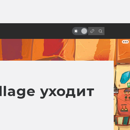
ы»:
ыло
Боди-хоррор: 10 фильмов,
которые помогут понять жанр
llage уходит