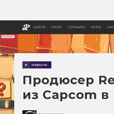
Какие
авгус
апока
детск
КНИГИ
КИНО
СЕРИАЛЫ
ИГРЫ
НА
РЕКЛАМА
Новости
Продюсер Resi
из Capcom в
Кот-император