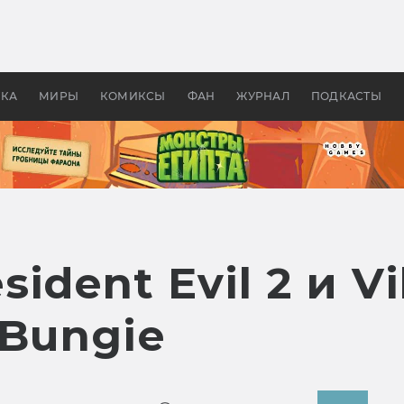
 фильмы смотреть в
Как создавались «Страшил
те 2026? В мире —
фильм, без которого не б
липсис, в России —
бы «Властелина колец»
ие комедии
УКА
МИРЫ
КОМИКСЫ
ФАН
ЖУРНАЛ
ПОДКАСТЫ
dent Evil 2 и Vi
 Bungie