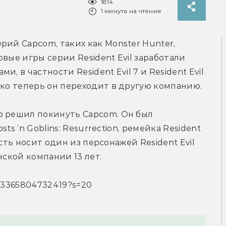
1814
1 минута на чтение
ий Capcom, таких как Monster Hunter, 
вые игры серии Resident Evil заработали 
 в частности Resident Evil 7 и Resident Evil 
ако теперь он переходит в другую компанию.
о решил покинуть Capcom. Он был 
sts ‘n Goblins: Resurrection, ремейка Resident 
ость носит один из персонажей Resident Evil 
нской компании 13 лет.
8723365804732419?s=20