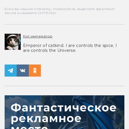
Если вы нашли опечатку, пожалуйста, выделите фрагмент
текста и нажмите Ctrl+Enter.
Кот-император
Emperor of catkind. I are controls the spice, I
are controls the Universe.