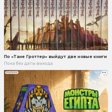
По «Тане Гроттер» выйдут две новые книги
Пока без даты выхода.
РЕКЛАМА