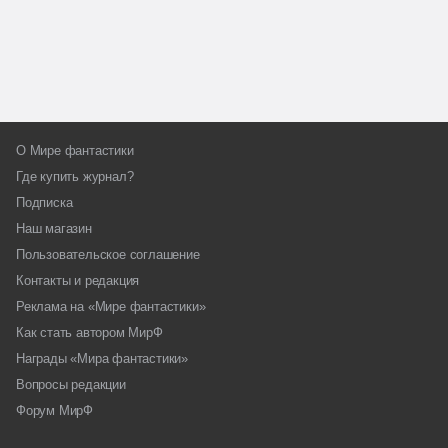
О Мире фантастики
Где купить журнал?
Подписка
Наш магазин
Пользовательское соглашение
Контакты и редакция
Реклама на «Мире фантастики»
Как стать автором МирФ
Награды «Мира фантастики»
Вопросы редакции
Форум МирФ