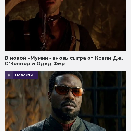
В новой «Мумии» вновь сыграют Кевин Дж.
О’Коннор и Одед Фер
Новости