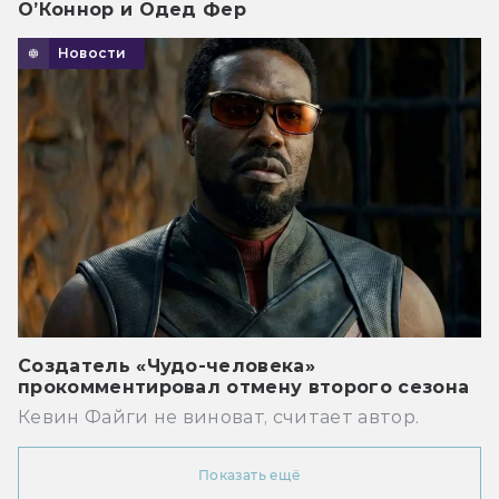
О’Коннор и Одед Фер
Новости
Создатель «Чудо-человека»
прокомментировал отмену второго сезона
Кевин Файги не виноват, считает автор.
Показать ещё