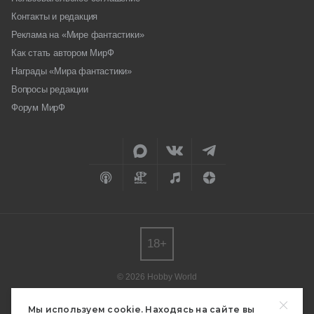
Контакты и редакция
Реклама на «Мире фантастики»
Как стать автором МирФ
Награды «Мира фантастики»
Вопросы редакции
Форум МирФ
18+
© 2026 Hobby World
Любое использование материалов допускается только с согласия
редакции.
Мы используем cookie. Находясь на сайте вы