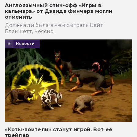
Англоязычный спин-офф «Игры в
кальмара» от Дэвида Финчера могли
отменить
Должна ли была в нем сыграть Кейт
Бланшетт, неясно.
Новости
«Коты-воители» станут игрой. Вот её
трейлер