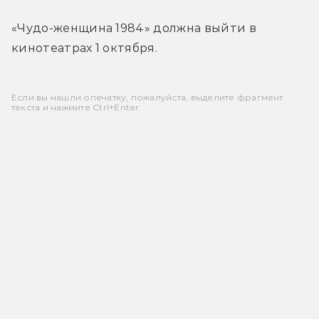
«Чудо-женщина 1984» должна выйти в 
кинотеатрах 1 октября.
Если вы нашли опечатку, пожалуйста, выделите фрагмент
текста и нажмите Ctrl+Enter.