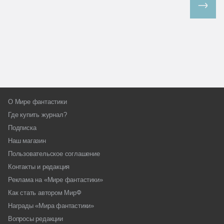
Все спецпроекты
О Мире фантастики
Где купить журнал?
Подписка
Наш магазин
Пользовательское соглашение
Контакты и редакция
Реклама на «Мире фантастики»
Как стать автором МирФ
Награды «Мира фантастики»
Вопросы редакции