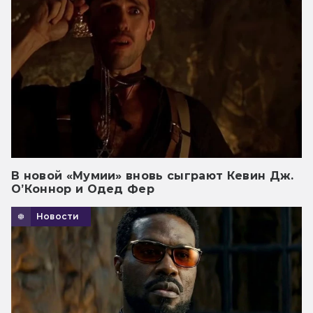
В новой «Мумии» вновь сыграют Кевин Дж.
О’Коннор и Одед Фер
Новости