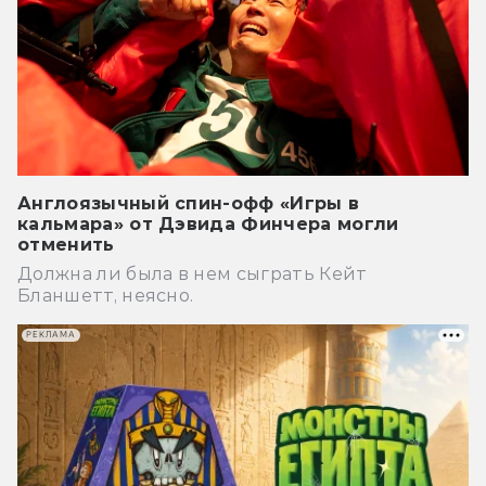
Англоязычный спин-офф «Игры в
кальмара» от Дэвида Финчера могли
отменить
Должна ли была в нем сыграть Кейт
Бланшетт, неясно.
РЕКЛАМА