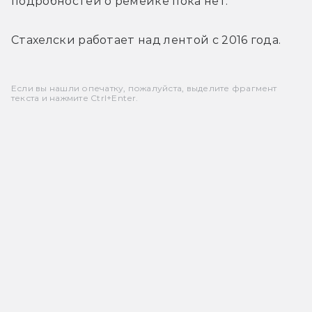
подробностей о ремейке пока нет.
Стахелски работает над лентой с 2016 года.
Если вы нашли опечатку, пожалуйста, выделите фрагмент
текста и нажмите Ctrl+Enter.