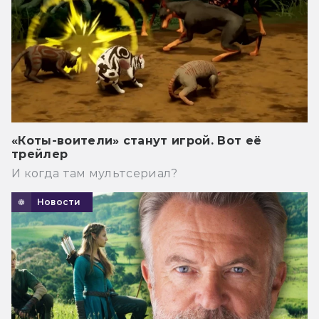
«Коты-воители» станут игрой. Вот её
трейлер
И когда там мультсериал?
Новости