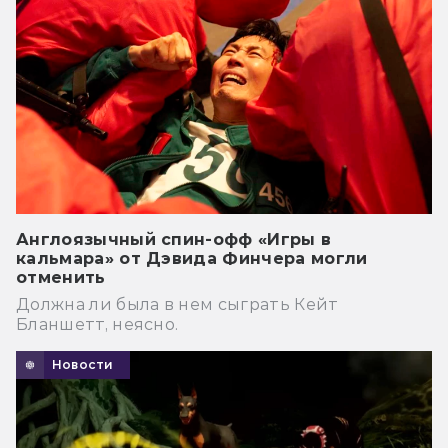
Англоязычный спин-офф «Игры в
кальмара» от Дэвида Финчера могли
отменить
Должна ли была в нем сыграть Кейт
Бланшетт, неясно.
Новости