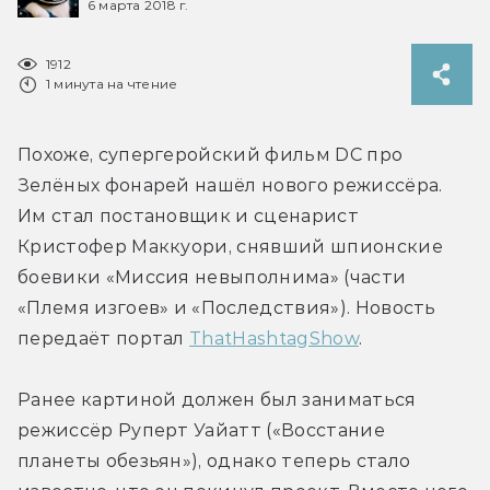
6 марта 2018 г.
1912
1 минута на чтение
Похоже, супергеройский фильм DC про 
Зелёных фонарей нашёл нового режиссёра. 
Им стал постановщик и сценарист 
Кристофер Маккуори, снявший шпионские 
боевики «Миссия невыполнима» (части 
«Племя изгоев» и «Последствия»). Новость 
передаёт портал 
ThatHashtagShow
.
Ранее картиной должен был заниматься 
режиссёр Руперт Уайатт («Восстание 
планеты обезьян»), однако теперь стало 