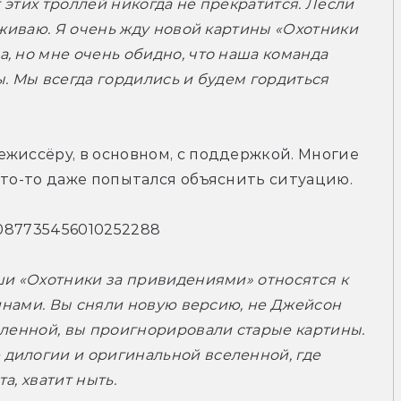
 этих троллей никогда не прекратится. Лесли 
рживаю. Я очень жду новой картины «Охотники 
 но мне очень обидно, что наша команда 
. Мы всегда гордились и будем гордиться 
жиссёру, в основном, с поддержкой. Многие 
кто-то даже попытался объяснить ситуацию.
/1087735456010252288
ши «Охотники за привидениями» относятся к 
щинами. Вы сняли новую версию, не Джейсон 
еленной, вы проигнорировали старые картины. 
илогии и оригинальной вселенной, где 
а, хватит ныть.