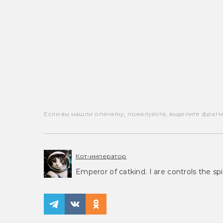
Если вы нашли опечатку, пожалуйста, выделите фрагмен
Кот-император
Emperor of catkind. I are controls the spi