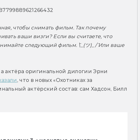
1087799889621266432
ая, чтобы снимать фильм. Так почему 
ать ваши визги? Если вы считаете, что 
нимайте следующий фильм. ¯\_(ツ)_/¯ Или ваше 
 на актёра оригинальной дилогии Эрни 
казали
, что в новых «Охотниках за 
альный актёрский состав: сам Хадсон, Билл 