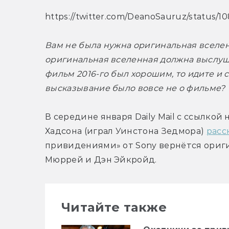
https://twitter.com/DeanoSauruz/status/
Вам не была нужна оригинальная вселенн
оригинальная вселенная должна выслушив
фильм 2016-го был хорошим, то идите и с
высказывание было вовсе не о фильме?
В середине января Daily Mail с ссылкой
Хадсона (играл Уинстона Зедмора) 
расс
привидениями» от Sony вернётся оригин
Мюррей и Дэн Эйкройд.
Читайте также