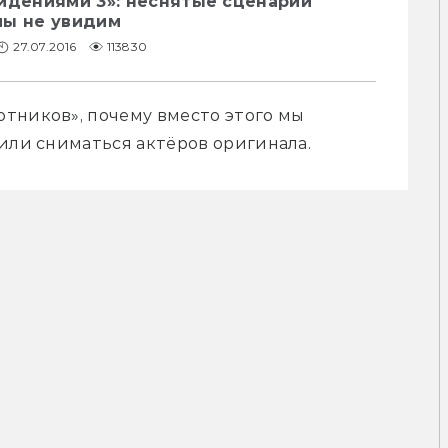
идениями 3»: неснятые сценарии
мы не увидим
27.07.2016
113830
тников», почему вместо этого мы 
вили сниматься актёров оригинала.