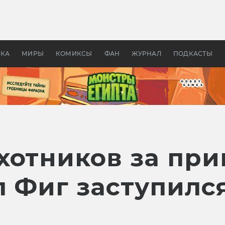
 фильмы смотреть в
Как создавались «Страшил
те 2026? В мире —
фильм, без которого не б
липсис, в России —
бы «Властелина колец»
ие комедии
УКА
МИРЫ
КОМИКСЫ
ФАН
ЖУРНАЛ
ПОДКАСТЫ
хотников за пр
л Фиг заступилс