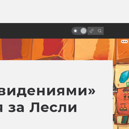
ы»:
ыло
Как снимали «Терминатор 2:
Судный день»
ивидениями»
я за Лесли