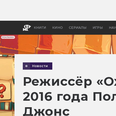
Какие
авгус
апока
детск
КНИГИ
КИНО
СЕРИАЛЫ
ИГРЫ
НА
РЕКЛАМА
Новости
Режиссёр «О
2016 года По
Джонс