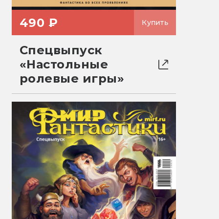
490 ₽
Купить
Спецвыпуск
«Настольные
ролевые игры»