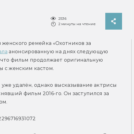
2536
2 минуты на чтение
 женского ремейка «Охотников за 
ала
 анонсированную на днях следующую 
 что фильм продолжает оригинальную 
ы с женским кастом.
 уже удалён, однако высказывание актрисы 
явший фильм 2016-го. Он заступился за 
ом.
82296716931072