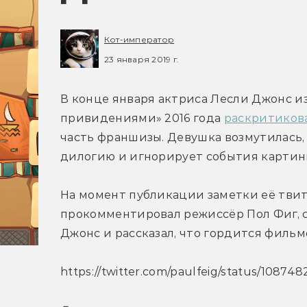
Кот-император
23 января 2019 г.
В конце января актриса Лесли Джонс из
привидениями» 2016 года 
раскритиков
часть франшизы. Девушка возмутилась,
дилогию и игнорирует события картин
На момент публикации заметки её твит
прокомментировал режиссёр Пол Фиг, сн
Джонс и рассказал, что гордится фильм
https://twitter.com/paulfeig/status/10874