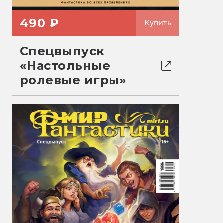
490 ₽
Купить
Спецвыпуск
«Настольные
ролевые игры»