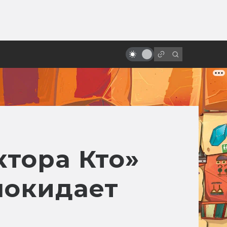
ы»:
ыло
«Люди Икс»: всё о фильмах серии
тора Кто»
 покидает