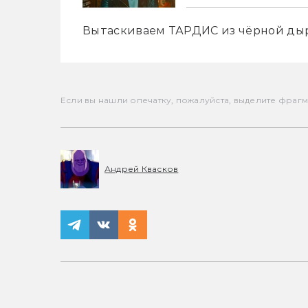
Вытаскиваем ТАРДИС из чёрной ды
Если вы нашли опечатку, пожалуйста, выделите фрагмен
Андрей Квасков