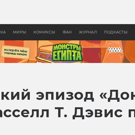
 фильмы смотреть в
Как создавались «Страшил
те 2026? В мире —
фильм, без которого не б
липсис, в России —
бы «Властелина колец»
ие комедии
УКА
МИРЫ
КОМИКСЫ
ФАН
ЖУРНАЛ
ПОДКАСТЫ
кий эпизод «Док
асселл Т. Дэвис