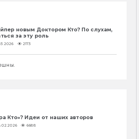
йпер новым Доктором Кто? По слухам,
ться за эту роль
03.2026
2173
ешны.
ра Кто»? Идеи от наших авторов
5.02.2026
6688