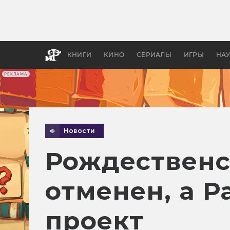
Какие
авгус
апока
детск
КНИГИ
КИНО
СЕРИАЛЫ
ИГРЫ
НА
РЕКЛАМА
Новости
Рождественс
отменен, а Р
проект