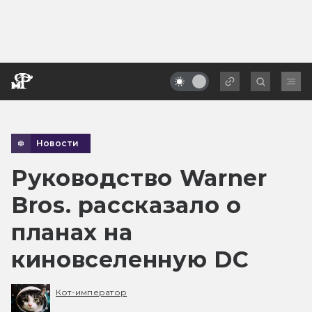
Новости
Руководство Warner
Bros. рассказало о
планах на
киновселенную DC
Кот-император