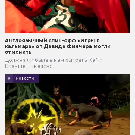
Англоязычный спин-офф «Игры в
кальмара» от Дэвида Финчера могли
отменить
Должна ли была в нем сыграть Кейт
Бланшетт, неясно.
Новости