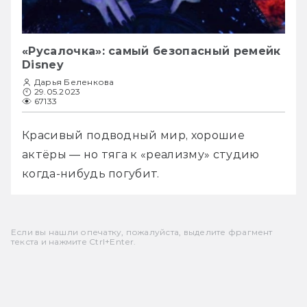
«Русалочка»: самый безопасный ремейк
Disney
Дарья Беленкова
29.05.2023
67133
Красивый подводный мир, хорошие 
актёры — но тяга к «реализму» студию 
когда-нибудь погубит.
Если вы нашли опечатку, пожалуйста, выделите фрагмент
текста и нажмите Ctrl+Enter.