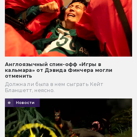
Англоязычный спин-офф «Игры в
кальмара» от Дэвида Финчера могли
отменить
Должна ли была в нем сыграть Кейт
Бланшетт, неясно.
Новости