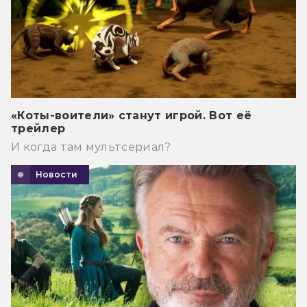
«Коты-воители» станут игрой. Вот её
трейлер
И когда там мультсериал?
Новости