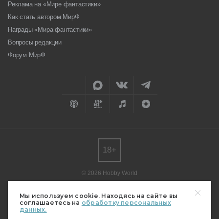
Реклама на «Мире фантастики»
Как стать автором МирФ
Награды «Мира фантастики»
Вопросы редакции
Форум МирФ
18+
© 2026 Hobby World
Любое использование материалов допускается только с согласия
редакции.
Мы используем cookie. Находясь на сайте вы
соглашаетесь на
обработку персональных
Мнение авторов может не совпадать с мнением редакции.
данных.
Свидетельство о регистрации СМИ серия Эл № ФС77-82485