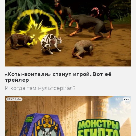
«Коты-воители» станут игрой. Вот её
трейлер
И когда там мультсериал?
РЕКЛАМА