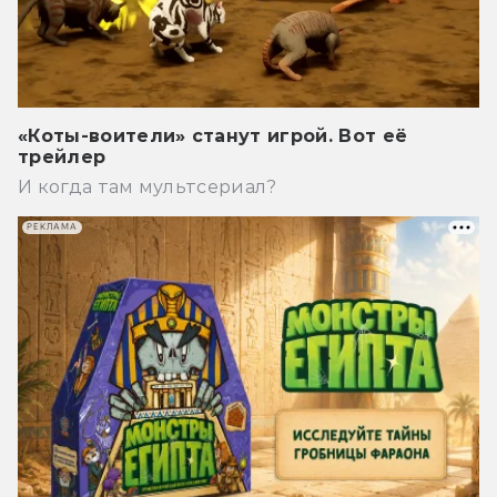
«Коты-воители» станут игрой. Вот её
трейлер
И когда там мультсериал?
РЕКЛАМА