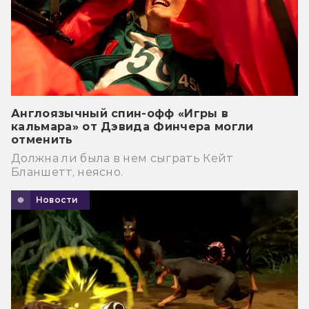
Англоязычный спин-офф «Игры в
кальмара» от Дэвида Финчера могли
отменить
Должна ли была в нем сыграть Кейт
Бланшетт, неясно.
Новости