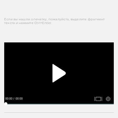
Если вы нашли опечатку, пожалуйста, выделите фрагмент
текста и нажмите Ctrl+Enter.
00:00
00:00