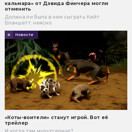
кальмара» от Дэвида Финчера могли
отменить
Должна ли была в нем сыграть Кейт
Бланшетт, неясно.
Новости
«Коты-воители» станут игрой. Вот её
трейлер
И когда там мультсериал?