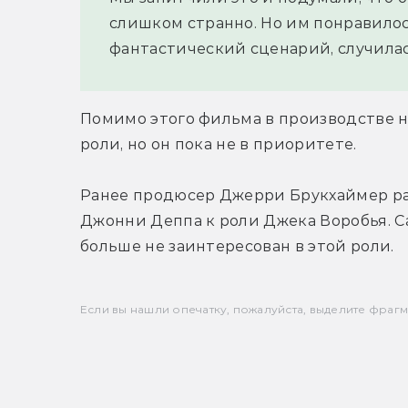
слишком странно. Но им понравилось
фантастический сценарий, случилась
Помимо этого фильма в производстве на
роли, но он пока не в приоритете.
Ранее продюсер Джерри Брукхаймер рас
Джонни Деппа к роли Джека Воробья. Са
больше не заинтересован в этой роли.
Если вы нашли опечатку, пожалуйста, выделите фрагмен