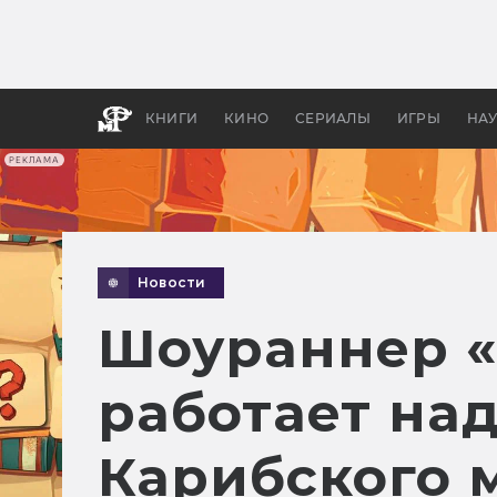
Как с
фильм
бы «В
КНИГИ
КИНО
СЕРИАЛЫ
ИГРЫ
НА
РЕКЛАМА
Новости
Шоураннер «Ч
работает на
Карибского 