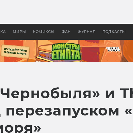
оздавались «Страшилы»:
«Одиссея» Нолана: что эт
, без которого не было
фильм сделал с Гомером и
ластелина колец»
Древней Грецией
УКА
МИРЫ
КОМИКСЫ
ФАН
ЖУРНАЛ
ПОДКАСТЫ
ернобыля» и Th
д перезапуском 
моря»