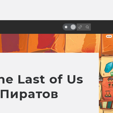
от
Мультфильмы — самые точные
экранизации DC
e Last of Us
«Пиратов