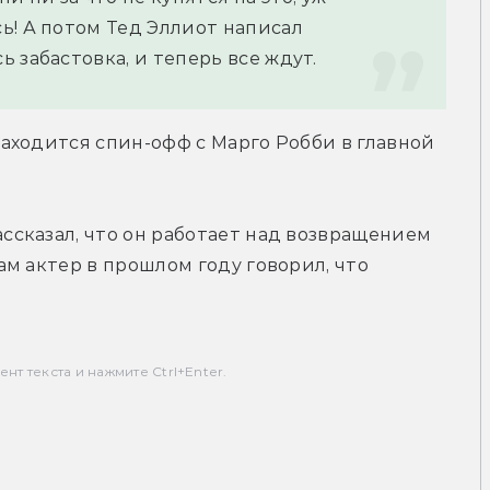
! А потом Тед Эллиот написал 
 забастовка, и теперь все ждут.
ходится спин-офф с Марго Робби в главной 
сказал, что он работает над возвращением 
м актер в прошлом году говорил, что 
т текста и нажмите Ctrl+Enter.