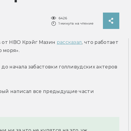
6426
1 минута на чтение
s от HBO Крэйг Мазин 
рассказал
, что работает 
 моря».
 до начала забастовки голливудских актеров 
орый написал все предыдущие части 
 ни за что не купятся на это, уж 