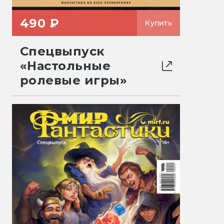
490 ₽
Купить
Спецвыпуск
«Настольные
ролевые игры»