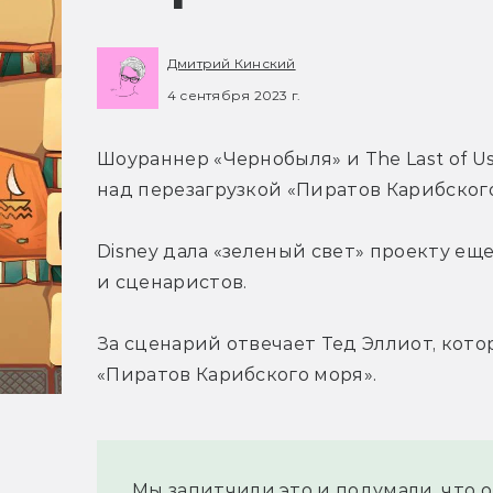
Дмитрий Кинский
4 сентября 2023 г.
Шоураннер «Чернобыля» и The Last of U
над перезагрузкой «Пиратов Карибского
Disney дала «зеленый свет» проекту еще
и сценаристов.
За сценарий отвечает Тед Эллиот, кот
«Пиратов Карибского моря».
Мы запитчили это и подумали, что они