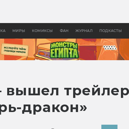
оздавались «Страшилы»:
«Одиссея» Нолана: что эт
, без которого не было
фильм сделал с Гомером и
ластелина колец»
Древней Грецией
УКА
МИРЫ
КОМИКСЫ
ФАН
ЖУРНАЛ
ПОДКАСТЫ
 вышел трейлер
рь-дракон»