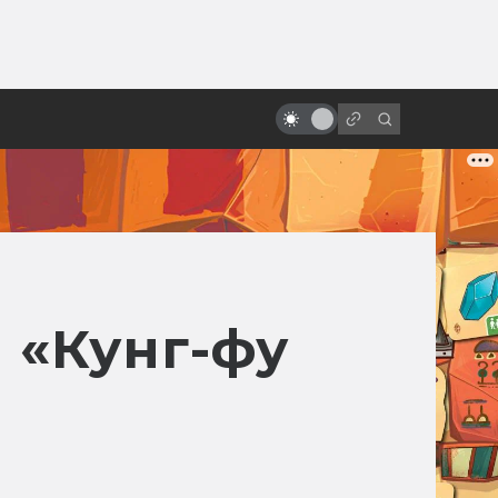
от
История студии Hanna-Barbera:
двое мечтателей, одна мышь и
семь премий «Оскар»
 «Кунг-фу