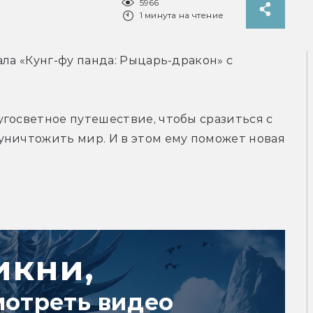
5966
1 минута на чтение
ла «Кунг-фу панда: Рыцарь-дракон» с 
госветное путешествие, чтобы сразиться с 
ничтожить мир. И в этом ему поможет новая 
икни,
мотреть видео