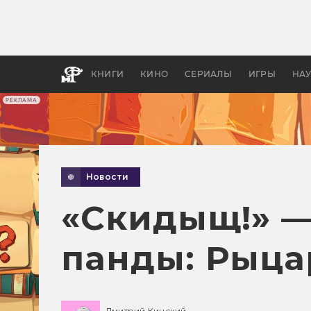
Как с
фильм
бы «В
КНИГИ
КИНО
СЕРИАЛЫ
ИГРЫ
НА
РЕКЛАМА
Новости
«Скидыщ!» —
панды: Рыца
Дмитрий Кинский