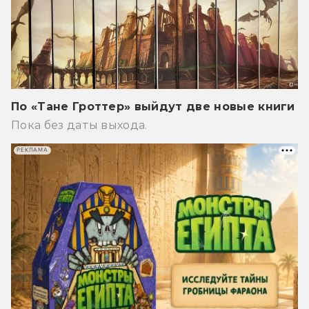
По «Тане Гроттер» выйдут две новые книги
Пока без даты выхода.
РЕКЛАМА