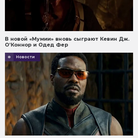
В новой «Мумии» вновь сыграют Кевин Дж.
О’Коннор и Одед Фер
Новости