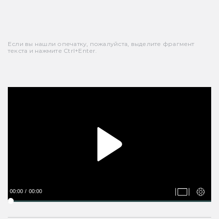
Если вы нашли опечатку, пожалуйста, выделите фрагмент
текста и нажмите Ctrl+Enter.
00:00
00:00