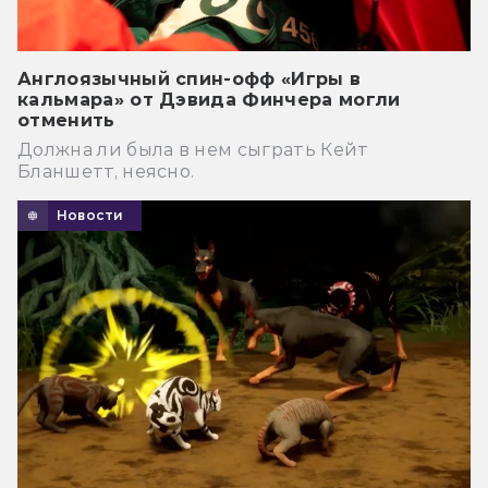
Англоязычный спин-офф «Игры в
кальмара» от Дэвида Финчера могли
отменить
Должна ли была в нем сыграть Кейт
Бланшетт, неясно.
Новости