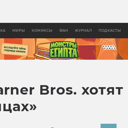
оздавались «Страшилы»:
«Одиссея» Нолана: что эт
, без которого не было
фильм сделал с Гомером и
ластелина колец»
Древней Грецией
УКА
МИРЫ
КОМИКСЫ
ФАН
ЖУРНАЛ
ПОДКАСТЫ
rner Bros. хотят
цах»