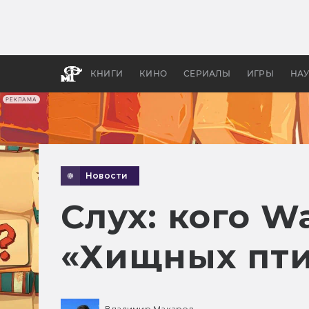
Как с
фильм
бы «В
КНИГИ
КИНО
СЕРИАЛЫ
ИГРЫ
НА
РЕКЛАМА
Новости
Слух: кого Wa
«Хищных пти
Владимир Макаров