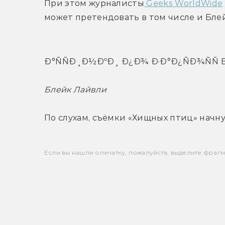
При этом журналисты
 Geeks WorldWide
может претендовать в том числе и Бле
Ð°ÑÑÐ¸Ð½ÐºÐ¸ Ð¿Ð¾ Ð·Ð°Ð¿ÑÐ¾ÑÑ Bl
Блейк Лайвли
По слухам, съёмки «Хищных птиц» начну
Если вы нашли опечатку, пожалуйста, выделите фрагмен