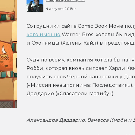
4 августа 2018 г.
кого именно
 Warner Bros. хотели бы ви
и Охотницы (Хелены Кайл) в предстоя
Судя по всему, компания хотела бы наня
Робби, которая вновь сыграет Харли Кв
получить роль Чёрной канарейки у Джод
(«Миссия невыполнима: Последствия»).
Даддарио («Спасатели Малибу»).
Александра Даддарио, Ванесса Кирби и