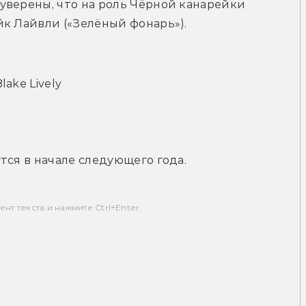
 уверены, что на роль Чёрной канарейки 
йк Лайвли («Зелёный фонарь»).
ake Lively
тся в начале следующего года.
т текста и нажмите Ctrl+Enter.