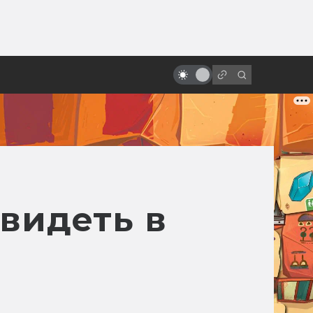
от
Невероятно красивые
готические фильмы
 видеть в