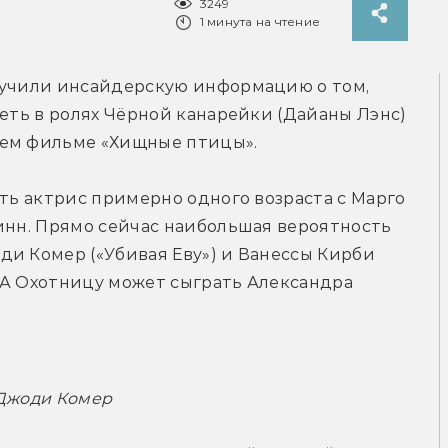
3249
1 минута на чтение
Сотрудники сайта Comic Book Movie получили инсайдерскую информацию о том, 
деть в ролях Чёрной канарейки (Дайаны Лэнс) 
щем фильме «Хищные птицы».
ть актрис примерно одного возраста с Марго 
инн. Прямо сейчас наибольшая вероятность 
и Комер («Убивая Еву») и Ванессы Кирби 
 А Охотницу может сыграть Александра 
 Джоди Комер