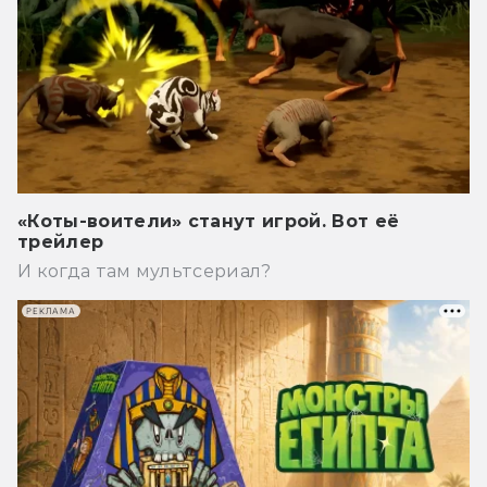
«Коты-воители» станут игрой. Вот её
трейлер
И когда там мультсериал?
РЕКЛАМА