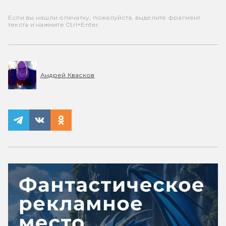
Если вы нашли опечатку, пожалуйста, выделите фрагмент
текста и нажмите Ctrl+Enter.
Андрей Квасков