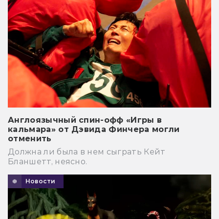
Англоязычный спин-офф «Игры в
кальмара» от Дэвида Финчера могли
отменить
Должна ли была в нем сыграть Кейт
Бланшетт, неясно.
Новости