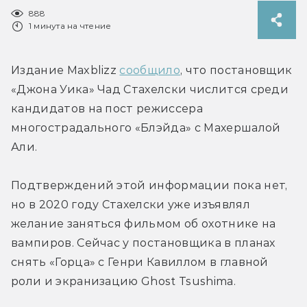
888
1 минута на чтение
Издание Maxblizz 
сообщило
, что постановщик 
«Джона Уика» Чад Стахелски числится среди 
кандидатов на пост режиссера 
многострадального «Блэйда» с Махершалой 
Али.
Подтверждений этой информации пока нет, 
но в 2020 году Стахелски уже изъявлял 
желание заняться фильмом об охотнике на 
вампиров. 
Сейчас у постановщика в планах 
снять «Горца» с Генри Кавиллом в главной 
роли и экранизацию Ghost Tsushima.