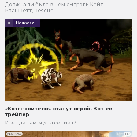
Должна ли была в нем сыграть Кейт
Бланшетт, неясно.
Новости
«Коты-воители» станут игрой. Вот её
трейлер
И когда там мультсериал?
РЕКЛАМА