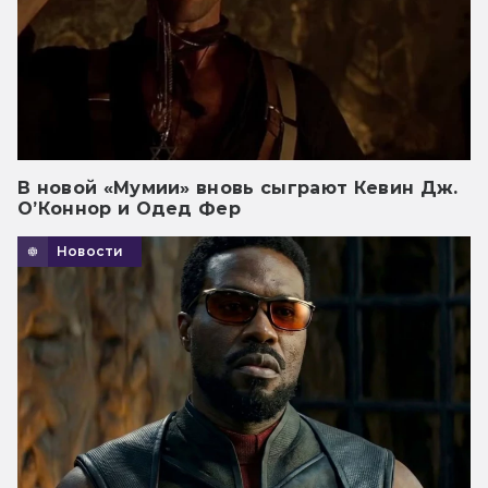
В новой «Мумии» вновь сыграют Кевин Дж.
О’Коннор и Одед Фер
Новости