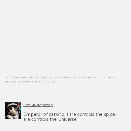
Если вы нашли опечатку, пожалуйста, выделите фрагмент
текста и нажмите Ctrl+Enter.
Кот-император
Emperor of catkind. I are controls the spice, I
are controls the Universe.