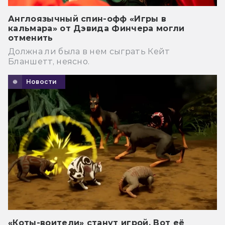
Англоязычный спин-офф «Игры в
кальмара» от Дэвида Финчера могли
отменить
Должна ли была в нем сыграть Кейт
Бланшетт, неясно.
Новости
«Коты-воители» станут игрой. Вот её