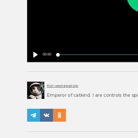
00:00
Кот-император
Emperor of catkind. I are controls the spi