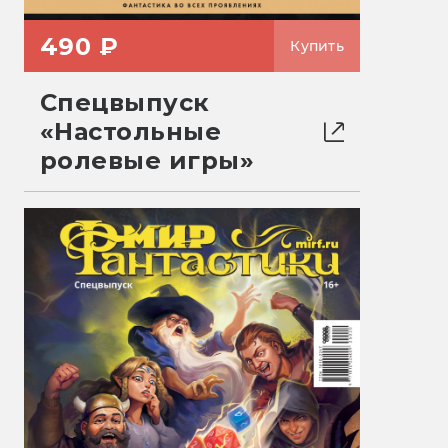
490 ₽
Купить
Спецвыпуск
«Настольные
ролевые игры»