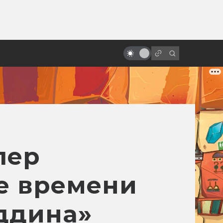
ы»:
Экранизации Dungeons &
ыло
Dragons: неофициальные, от
фанатов и от врагов
лер
е времени
аддина»