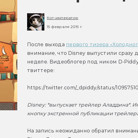
Кот-император
15 февраля 2019 г.
После выхода 
первого тизера «Холодног
внимание, что Disney выпустили сразу 
неделе. Видеоблогер под ником D-Piddy 
твиттере:
https://twitter.com/_dpiddy/status/10957
Disney: *выпускает трейлер Аладдина*. И
кнопку экстренной публикации трейлера
На запись неожиданно обратил внимани