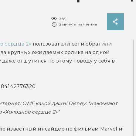
3651
2 минуты на чтение
о сердца 2»
 пользователи сети обратили 
два крупных ожидаемых ролика на одной 
даже отшутился по этому поводу у себя в 
51084142776320
нтернет: ОМГ какой джин! Disney: *нажимают 
 «Холодное сердце 2»*
е известный инсайдер по фильмам Marvel и 