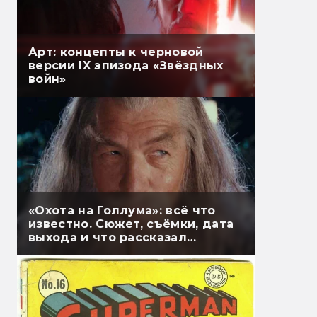
Арт: концепты к черновой
версии IX эпизода «Звёздных
войн»
«Охота на Голлума»: всё что
известно. Сюжет, съёмки, дата
выхода и что рассказал
Гэндальф