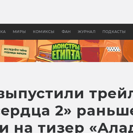
 фильмы смотреть в
Как создавались «Страшил
те 2026? В мире —
фильм, без которого не б
липсис, в России —
бы «Властелина колец»
ие комедии
УКА
МИРЫ
КОМИКСЫ
ФАН
ЖУРНАЛ
ПОДКАСТЫ
 выпустили трей
сердца 2» раньш
ии на тизер «Ал