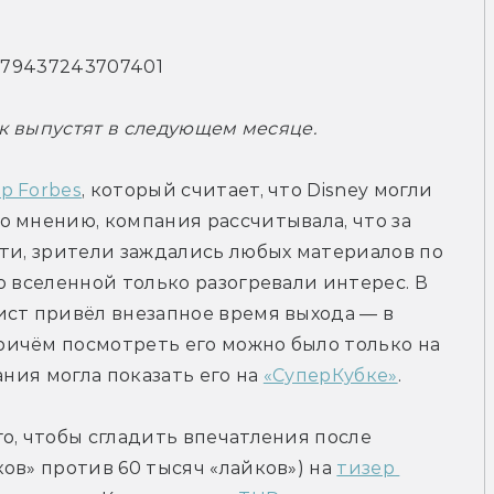
95779437243707401
ик выпустят в следующем месяце.
р Forbes
, который считает, что Disney могли 
 мнению, компания рассчитывала, что за 
ти, зрители заждались любых материалов по 
 вселенной только разогревали интерес. В 
ст привёл внезапное время выхода — в 
ичём посмотреть его можно было только на 
ния могла показать его на 
«СуперКубке»
.
о, чтобы сгладить впечатления после 
ов» против 60 тысяч «лайков») на 
тизер 