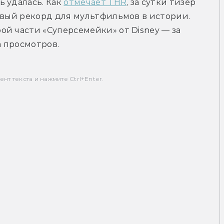
ь удалась. Как 
отмечает THR
, за сутки тизер 
овый рекорд для мультфильмов в истории. 
й части «Суперсемейки» от Disney — за 
а просмотров.
т текста и нажмите Ctrl+Enter.