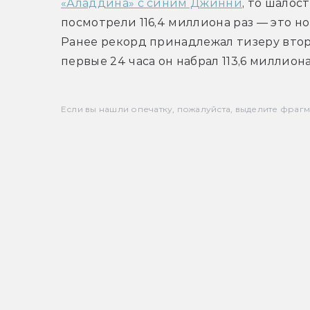
«Аладдина» с синим Джинни
, то шалост
посмотрели 116,4 миллиона раз — это н
Ранее рекорд принадлежал тизеру второ
первые 24 часа он набрал 113,6 миллион
Если вы нашли опечатку, пожалуйста, выделите фрагмен