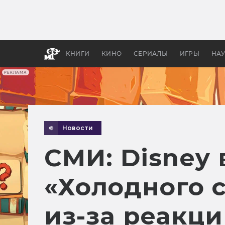
Какие
авгус
апока
детск
КНИГИ
КИНО
СЕРИАЛЫ
ИГРЫ
НА
РЕКЛАМА
Новости
СМИ: Disney
«Холодного 
из-за реакц