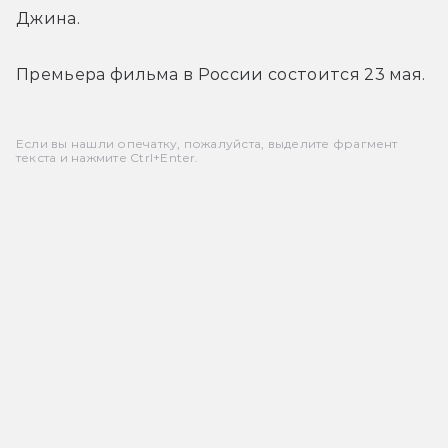
Джина.
Премьера фильма в России состоится 23 мая.
Если вы нашли опечатку, пожалуйста, выделите фрагмент
текста и нажмите Ctrl+Enter.