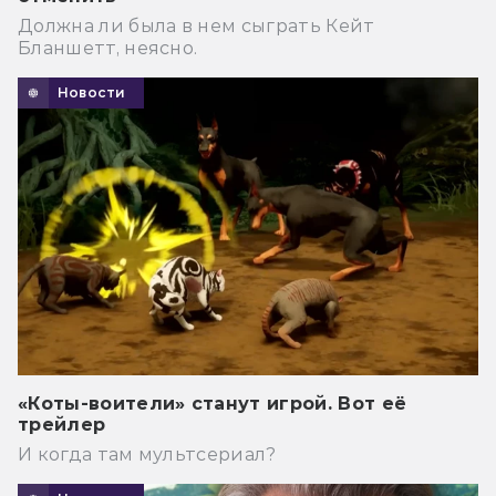
Должна ли была в нем сыграть Кейт
Бланшетт, неясно.
Новости
«Коты-воители» станут игрой. Вот её
трейлер
И когда там мультсериал?