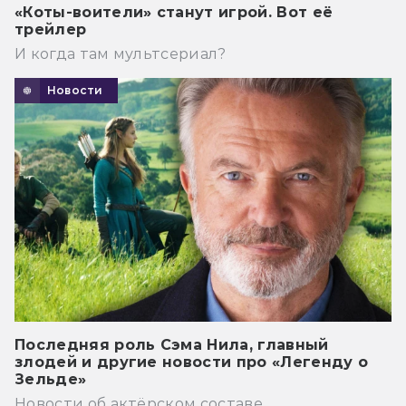
«Коты-воители» станут игрой. Вот её
трейлер
И когда там мультсериал?
Новости
Последняя роль Сэма Нила, главный
злодей и другие новости про «Легенду о
Зельде»
Новости об актёрском составе.